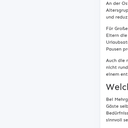
An der Ost
Altersgru
und reduz
Für Große
Eltern die
Urlaubsat
Pausen pr
Auch die 
nicht run
einem ent
Welc
Bei Mehrge
Gäste sel
Bedürfnis
sinnvoll 