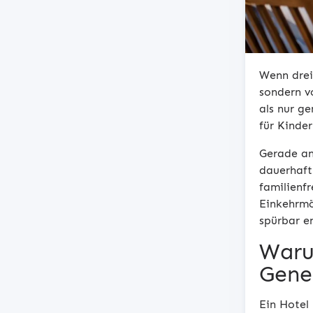
Wenn drei
sondern v
als nur g
für Kinde
Gerade an
dauerhaft
familienf
Einkehrmö
spürbar e
Waru
Gene
Ein Hotel