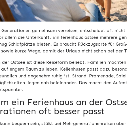
 Generationen gemeinsam verreisen, entscheidet oft nicht n
or allem die Unterkunft. Ein ferienhaus ostsee mehrere ge
enug Schlafplätze bieten. Es braucht Rückzugsorte für Groß
r sowie kurze Wege, damit der Urlaub nicht schon bei der
 der Ostsee ist diese Reiseform beliebt. Familien möchten
 auf engem Raum zu leben. Kellenhusen passt dazu besonde
reundlich und angenehm ruhig ist. Strand, Promenade, Spie
glichkeiten liegen nah beieinander. Das macht den Aufenth
ntspannter.
m ein Ferienhaus an der Osts
rationen oft besser passt
 kann bequem sein, stößt bei Mehrgenerationenreisen aber 