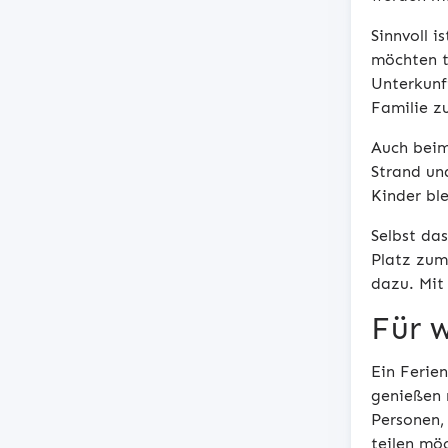
Sinnvoll i
möchten t
Unterkunft
Familie z
Auch beim
Strand un
Kinder bl
Selbst da
Platz zum
dazu. Mit
Für 
Ein Ferie
genießen 
Personen,
teilen mö