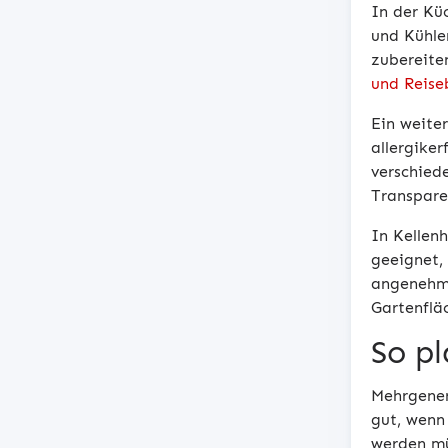
In der Kü
und Kühle
zubereiten
und Reise
Ein weite
allergike
verschied
Transpare
In Kellen
geeignet,
angenehm 
Gartenflä
So pl
Mehrgener
gut, wenn 
werden m