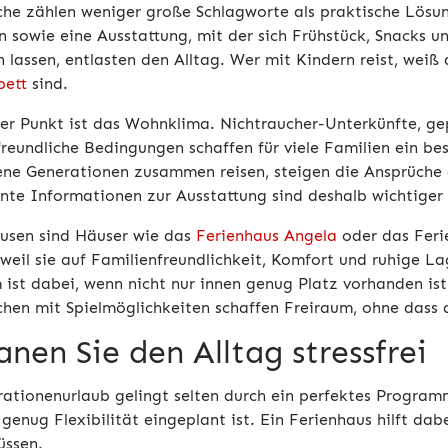
che zählen weniger große Schlagworte als praktische Lösu
n sowie eine Ausstattung, mit der sich Frühstück, Snacks 
 lassen, entlasten den Alltag. Wer mit Kindern reist, weiß
bett
sind.
rer Punkt ist das Wohnklima. Nichtraucher-Unterkünfte, g
rfreundliche Bedingungen schaffen für viele Familien ein b
ene Generationen zusammen reisen, steigen die Ansprüche a
nte Informationen zur Ausstattung sind deshalb wichtiger 
husen sind Häuser wie das
Ferienhaus Angela
oder das Feri
 weil sie auf Familienfreundlichkeit, Komfort und ruhige L
ist dabei, wenn nicht nur innen genug Platz vorhanden is
chen mit Spielmöglichkeiten schaffen Freiraum, ohne dass d
anen Sie den Alltag stressfrei
ationenurlaub gelingt selten durch ein perfektes Programm
genug Flexibilität eingeplant ist. Ein Ferienhaus hilft dabe
üssen.