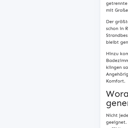
getrennte
mit Großel
Der größt
schon in 
Strandbes
bleibt ge
Hinzu kom
Badezimme
klingen s
Angehörig
Komfort.
Wora
gene
Nicht jed
geeignet. 