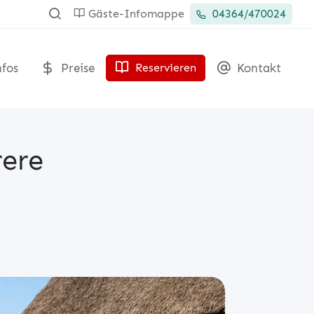
Gäste-Infomappe
04364/470024
fos
Preise
Kontakt
Reservieren
rere