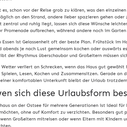
st es, schon vor der Reise grob zu klären, was den einzelne
äglich an den Strand, andere lieber spazieren gehen oder
 zentral und ruhig liegt, lassen sich diese Wünsche leicht
ur Promenade aufbrechen, während andere noch im Garten 
 Essen ist Gelassenheit oft der beste Plan. Frühstück im H
d abends je nach Lust gemeinsam kochen oder auswärts e
eibt der Rhythmus überschaubar und Großeltern müssen sich 
s Wetter verliert an Schrecken, wenn das Haus gut gewählt 
 Spielen, Lesen, Kochen und Zusammensitzen. Gerade an d
 einer komfortablen Unterkunft bleibt der Urlaub trotzde
wen sich diese Urlaubsform bes
nhaus an der Ostsee für mehrere Generationen ist ideal fü
möchten, ohne auf Komfort zu verzichten. Besonders gut pa
 wenn Großeltern mitreisen oder wenn Eltern mit Kindern 
chten.