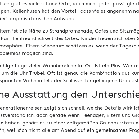
see gibt es viele schöne Orte, doch nicht jeder passt glei
ppen. Kellenhusen hat den Vorteil, dass vieles angenehm n
iert organisatorischen Aufwand.
ltern ist die Nähe zu Strandpromenade, Cafés und Sitzmögl
 Familienfreundlichkeit des Ortes. Kinder freuen sich über 
mosphäre. Eltern wiederum schätzen es, wenn der Tagespla
oblemlos möglich sind.
ruhige Lage vieler Wohnbereiche im Ort ist ein Plus. Wer m
d um die Uhr Trubel. Oft ist genau die Kombination aus ku
spannten Wohnumfeld der Schlüssel für gelungene Urlaubs
he Ausstattung den Unterschi
nerationenreisen zeigt sich schnell, welche Details wirklich
bstverständlich, doch gerade wenn Teenager, Eltern und Gro
se haben, gehört es zu einer zeitgemäßen Grundausstattu
sein, weil sich nicht alle am Abend auf ein gemeinsames P