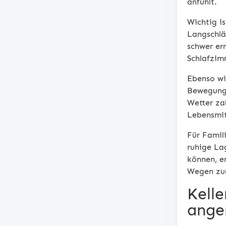
anfühlt.
Wichtig is
Langschlä
schwer err
Schlafzim
Ebenso wic
Bewegungs
Wetter zah
Lebensmit
Für Famil
ruhige La
können, e
Wegen zum
Kell
ang