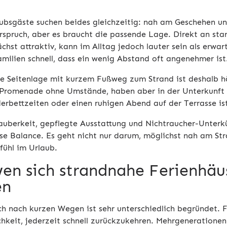
aubsgäste suchen beides gleichzeitig: nah am Geschehen u
rspruch, aber es braucht die passende Lage. Direkt an sta
chst attraktiv, kann im Alltag jedoch lauter sein als erwa
milien schnell, dass ein wenig Abstand oft angenehmer ist
ge Seitenlage mit kurzem Fußweg zum Strand ist deshalb hä
Promenade ohne Umstände, haben aber in der Unterkunft 
erbettzeiten oder einen ruhigen Abend auf der Terrasse ist 
auberkeit, gepflegte Ausstattung und Nichtraucher-Unterkü
se Balance. Es geht nicht nur darum, möglichst nah am Str
ühl im Urlaub.
wen sich strandnahe Ferienhäu
en
h nach kurzen Wegen ist sehr unterschiedlich begründet. F
hkeit, jederzeit schnell zurückzukehren. Mehrgenerationenr