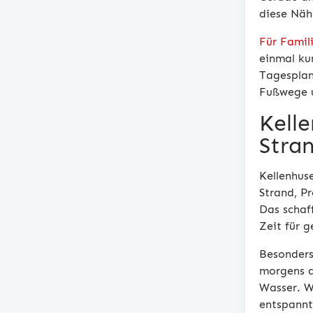
diese Näh
Für Famil
einmal ku
Tagesplan
Fußwege u
Kell
Stra
Kellenhus
Strand, P
Das schaf
Zeit für 
Besonders
morgens a
Wasser. W
entspannt