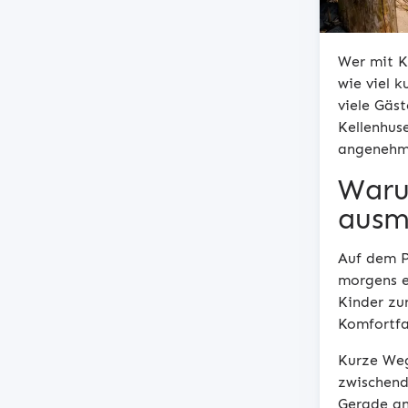
Wer mit K
wie viel 
viele Gäst
Kellenhuse
angenehm
Waru
ausm
Auf dem P
morgens e
Kinder zu
Komfortfa
Kurze Weg
zwischendu
Gerade an