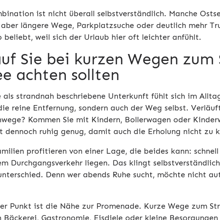
bination ist nicht überall selbstverständlich. Manche Osts
 aber längere Wege, Parkplatzsuche oder deutlich mehr Trub
 beliebt, weil sich der Urlaub hier oft leichter anfühlt.
uf Sie bei kurzen Wegen zum 
e achten sollten
e als strandnah beschriebene Unterkunft fühlt sich im Allta
 die reine Entfernung, sondern auch der Weg selbst. Verläu
hwege? Kommen Sie mit Kindern, Bollerwagen oder Kinder
t dennoch ruhig genug, damit auch die Erholung nicht zu
milien profitieren von einer Lage, die beides kann: schnel
m Durchgangsverkehr liegen. Das klingt selbstverständlich,
unterschied. Denn wer abends Ruhe sucht, möchte nicht au
rer Punkt ist die Nähe zur Promenade. Kurze Wege zum Stra
 Bäckerei, Gastronomie, Eisdiele oder kleine Besorgungen g