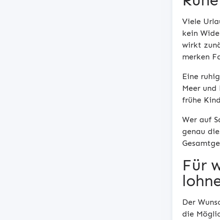
Ruhe
Viele Url
kein Wide
wirkt zunä
merken Fa
Eine ruhi
Meer und 
frühe Kind
Wer auf S
genau die
Gesamtgef
Für 
lohn
Der Wunsc
die Möglic