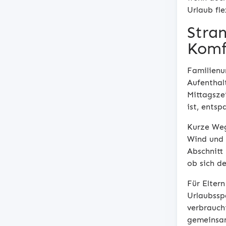
Urlaub fl
Stran
Komf
Familienu
Aufenthal
Mittagsze
ist, ents
Kurze Weg
Wind und 
Abschnitt
ob sich d
Für Eltern
Urlaubssp
verbrauch
gemeinsa