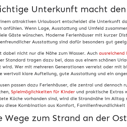
richtige Unterkunft macht den
 einem attraktiven Urlaubsort entscheidet die Unterkunft d
ch anfühlen. Wenn Lage, Ausstattung und Umfeld zusammen
viele Gäste wünschen. Moderne Ferienhäuser mit kurzer Di
ienfreundlicher Ausstattung sind dafür besonders gut geeig
st dabei nicht nur die Nähe zum Wasser. Auch
ausreichend 
cher Standard tragen dazu bei, dass aus einem schönen Urla
t wird. Wer mit mehreren Generationen verreist oder mit bi
wie wertvoll klare Aufteilung, gute Ausstattung und ein an
husen passen dazu Ferienhäuser, die zentral und dennoch r
chen,
Spielmöglichkeiten für Kinder
und praktische Extras w
tete Küche vorhanden sind, wird die Strandnähe im Alltag n
au diese Kombination aus Komfort, Familienfreundlichkeit 
e Wege zum Strand an der Os