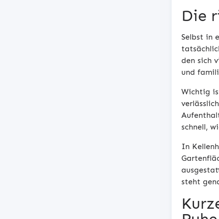
Die 
Selbst in
tatsächli
den sich 
und famil
Wichtig i
verlässli
Aufenthal
schnell, 
In Kellen
Gartenflä
ausgestat
steht gen
Kurz