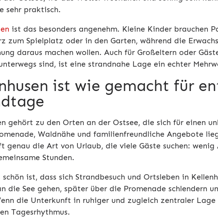
e sehr praktisch.
ien
ist das besonders angenehm. Kleine Kinder brauchen Pau
rz zum Spielplatz oder in den Garten, während die Erwachs
ung daraus machen wollen. Auch für Großeltern oder Gäste
nterwegs sind, ist eine strandnahe Lage ein echter Mehrw
enhusen ist wie gemacht für e
ndtage
en gehört zu den Orten an der Ostsee, die sich für einen u
romenade, Waldnähe und familienfreundliche Angebote lie
ft genau die Art von Urlaub, die viele Gäste suchen: weni
gemeinsame Stunden.
 schön ist, dass sich Strandbesuch und Ortsleben in Kellen
n die See gehen, später über die Promenade schlendern u
enn die Unterkunft in ruhiger und zugleich zentraler Lage 
en Tagesrhythmus.