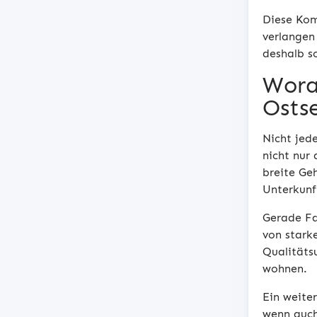
Diese Kom
verlangen
deshalb so
Wora
Ostse
Nicht jed
nicht nur
breite Ge
Unterkunf
Gerade Fa
von starke
Qualitäts
wohnen.
Ein weite
wenn auch