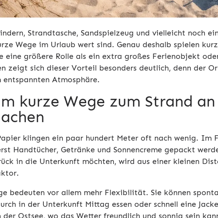
indern, Strandtasche, Sandspielzeug und vielleicht noch ei
kurze Wege im Urlaub wert sind. Genau deshalb spielen kur
e eine größere Rolle als ein extra großes Ferienobjekt oder
n zeigt sich dieser Vorteil besonders deutlich, denn der O
 entspannten Atmosphäre.
m kurze Wege zum Strand an d
achen
apier klingen ein paar hundert Meter oft nach wenig. Im F
rst Handtücher, Getränke und Sonnencreme gepackt wer
rück in die Unterkunft möchten, wird aus einer kleinen Dist
ktor.
e bedeuten vor allem mehr Flexibilität. Sie können sponta
rch in der Unterkunft Mittag essen oder schnell eine Jacke
 der Ostsee, wo das Wetter freundlich und sonnig sein kann,