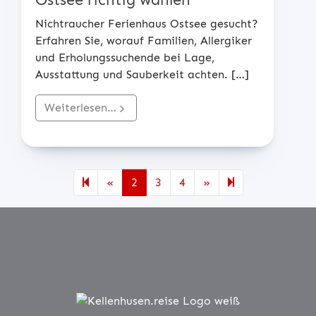
Nichtraucher Ferienhaus Ostsee gesucht?
Erfahren Sie, worauf Familien, Allergiker
und Erholungssuchende bei Lage,
Ausstattung und Sauberkeit achten.
[…]
Weiterlesen…
Previous page
Next page
6
«
2
3
4
»